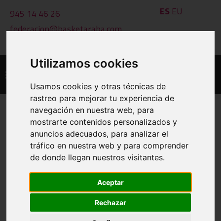
ES
EU
945 14 46 26
federacion@basketaraba.com
L - V: 09:00 a 14:00 h
Utilizamos cookies
Usamos cookies y otras técnicas de
rastreo para mejorar tu experiencia de
navegación en nuestra web, para
mostrarte contenidos personalizados y
IMPRIMIR
anuncios adecuados, para analizar el
CLASIFICACIONES A 07 DE AUG DE
tráfico en nuestra web y para comprender
2026
de donde llegan nuestros visitantes.
Aceptar
VER OTRO GRUPO
Rechazar
GRUPO: 0904