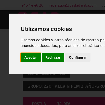
945 14 46 26
federacion@basketaraba.com
A
Hasiera
Berriak
Utilizamos cookies
Usamos cookies y otras técnicas de rastreo pa
anuncios adecuados, para analizar el tráfico e
CLASIFICACIONES A 08 DE AUG
Aceptar
Rechazar
Configurar
BESTE TALDE BAT IKUSI
GRUPO: 2201 ALEVIN FEM 2ºAÑO-GRU
POSTUA
TALDEA