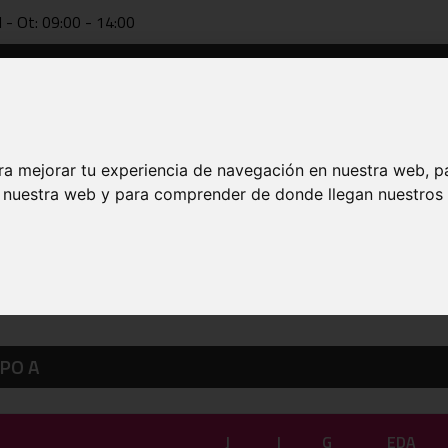
l - Ot: 09:00 - 14:00
Dokumentazioa
Teknifikazioa
FAB online
Entrenatzai
ra mejorar tu experiencia de navegación en nuestra web, p
n nuestra web y para comprender de donde llegan nuestros v
 DE 2026
PO A
J
I
G
EDA