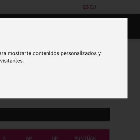
ES
EU
leak
Saskibaloilariak
Formazioa
Kontaktua
ara mostrarte contenidos personalizados y
isitantes.
INPRIMATU
A
AP
KP
PUNTUAK