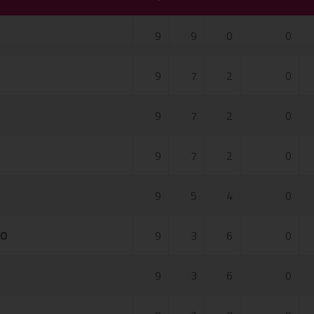
9
9
0
0
9
7
2
0
9
7
2
0
9
7
2
0
9
5
4
0
KO
9
3
6
0
9
3
6
0