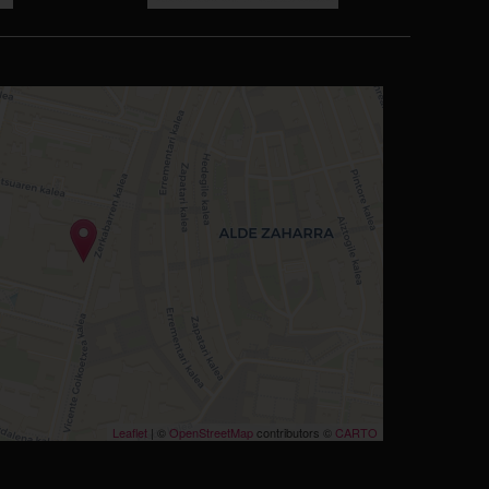
Leaflet
| ©
OpenStreetMap
contributors ©
CARTO