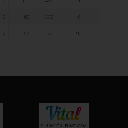
0
331
457
11
0
88
368
10
0
57
354
10