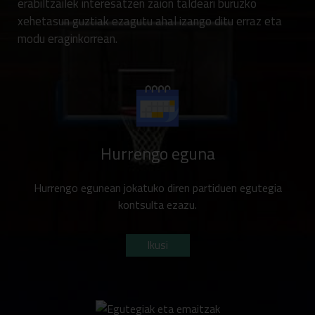
erabiltzailek interesatzen zaion taldeari buruzko
xehetasun guztiak ezagutu ahal izango ditu erraz eta
modu eraginkorrean.
Hurrengo eguna
Hurrengo egunean jokatuko diren partiduen egutegia
kontsulta ezazu.
Ikusi