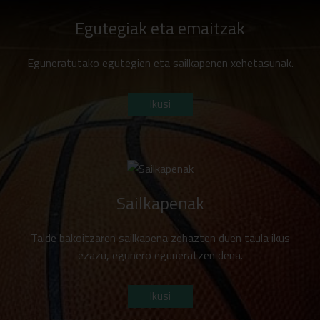
Egutegiak eta emaitzak
Eguneratutako egutegien eta sailkapenen xehetasunak.
Ikusi
Sailkapenak
Talde bakoitzaren sailkapena zehazten duen taula ikus
ezazu, egunero eguneratzen dena.
Ikusi