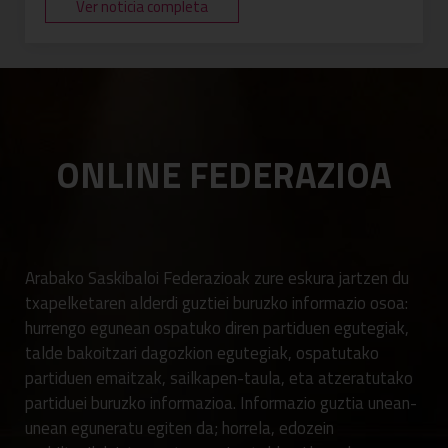
Ver noticia completa
ONLINE FEDERAZIOA
Arabako Saskibaloi Federazioak zure eskura jartzen du
txapelketaren alderdi guztiei buruzko informazio osoa:
hurrengo egunean ospatuko diren partiduen egutegiak,
talde bakoitzari dagozkion egutegiak, ospatutako
partiduen emaitzak, sailkapen-taula, eta atzeratutako
partiduei buruzko informazioa. Informazio guztia unean-
unean eguneratu egiten da; horrela, edozein