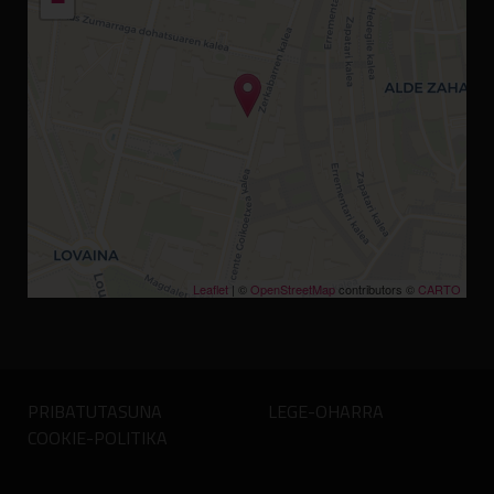
−
Leaflet
| ©
OpenStreetMap
contributors ©
CARTO
PRIBATUTASUNA
LEGE-OHARRA
COOKIE-POLITIKA