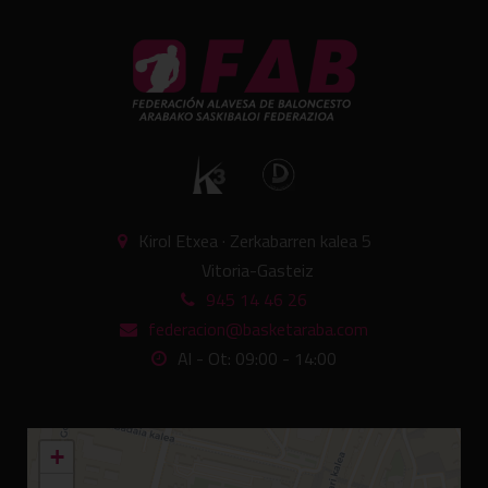
Kirol Etxea · Zerkabarren kalea 5
Vitoria-Gasteiz
945 14 46 26
federacion@basketaraba.com
Al - Ot: 09:00 - 14:00
+