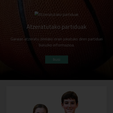
Atzeratutako partiduak
Garaian atzeratu zirelako orain jokatuko diren partiduei
buruzko informazioa.
Ikusi