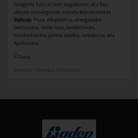
hezigarria bultzatzeari dagokionez, eta bizi-
ohitura osasungarriak sustatu ikastetxeetan.
Balioak:
Poza, elkarbizitza, etengabeko
berritasuna, talde-lana, berdintasuna,
iraunkortasuna, jarrera sendoa, lankidetza, eta
apaltasuna.
ARABAKO SASKIBALOI FEDERAZIOA