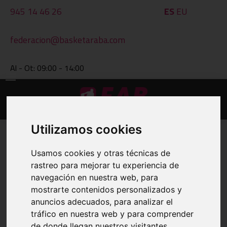
945 14 46 26
ES
EU
federacion@basketaraba.com
Al - Ot: 09:00 - 14:00
Utilizamos cookies
Usamos cookies y otras técnicas de
rastreo para mejorar tu experiencia de
navegación en nuestra web, para
mostrarte contenidos personalizados y
anuncios adecuados, para analizar el
tráfico en nuestra web y para comprender
de donde llegan nuestros visitantes.