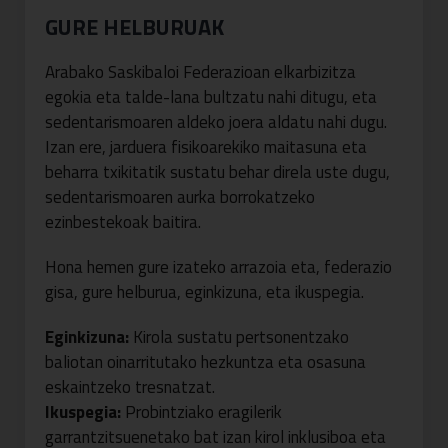
GURE HELBURUAK
Arabako Saskibaloi Federazioan elkarbizitza
egokia eta talde-lana bultzatu nahi ditugu, eta
sedentarismoaren aldeko joera aldatu nahi dugu.
Izan ere, jarduera fisikoarekiko maitasuna eta
beharra txikitatik sustatu behar direla uste dugu,
sedentarismoaren aurka borrokatzeko
ezinbestekoak baitira.
Hona hemen gure izateko arrazoia eta, federazio
gisa, gure helburua, eginkizuna, eta ikuspegia.
Eginkizuna:
Kirola sustatu pertsonentzako
baliotan oinarritutako hezkuntza eta osasuna
eskaintzeko tresnatzat.
Ikuspegia:
Probintziako eragilerik
garrantzitsuenetako bat izan kirol inklusiboa eta