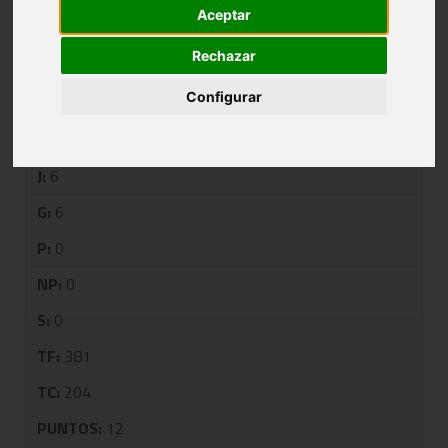
Aceptar
GRUPO A
Rechazar
Configurar
PUESTO:
1
EQUIPO:
URKIDE
J:
6
G:
6
P:
0
NP:
0
S:
0
TF:
381
TC:
204
PUNTOS:
12