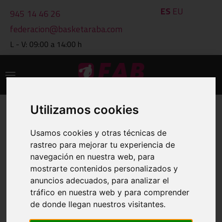
ES
EU
945 14 46 26
federacion@basketaraba.com
L - V: 09:00 a 14:00 h
Utilizamos cookies
IMPRIMIR
Usamos cookies y otras técnicas de
CLASIFICACIONES A 06 DE AUG DE
rastreo para mejorar tu experiencia de
2026
navegación en nuestra web, para
mostrarte contenidos personalizados y
anuncios adecuados, para analizar el
VER OTRO GRUPO
tráfico en nuestra web y para comprender
de donde llegan nuestros visitantes.
GRUPO: 1701 ALEVIN MAS.2ª AÑO-