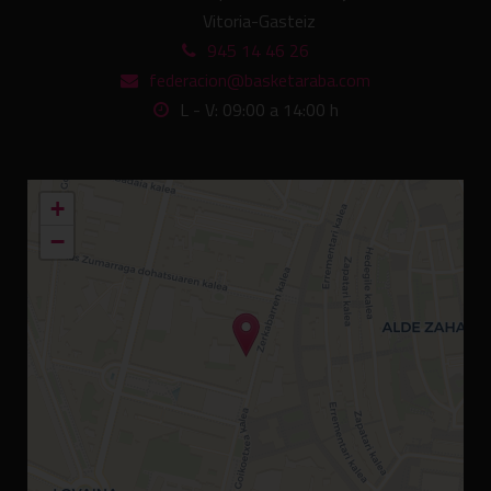
Vitoria-Gasteiz
945 14 46 26
federacion@basketaraba.com
L - V: 09:00 a 14:00 h
+
−