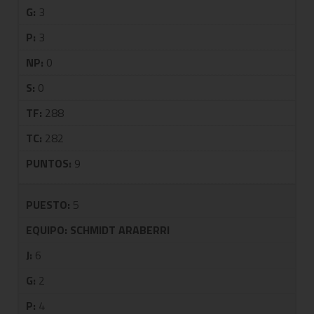
G:
3
P:
3
NP:
0
S:
0
TF:
288
TC:
282
PUNTOS:
9
PUESTO:
5
EQUIPO:
SCHMIDT ARABERRI
J:
6
G:
2
P:
4