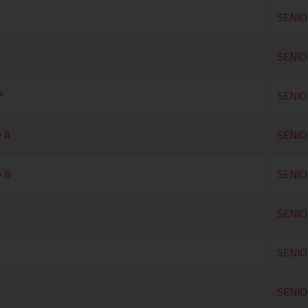
SENIO
SENIO
ª
SENIO
 A
SENIO
 B
SENIO
SENIO
SENIO
SENIO