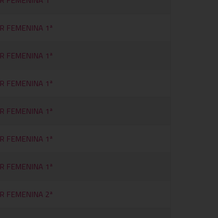
R FEMENINA 1ª
R FEMENINA 1ª
R FEMENINA 1ª
R FEMENINA 1ª
R FEMENINA 1ª
R FEMENINA 1ª
R FEMENINA 1ª
R FEMENINA 2ª