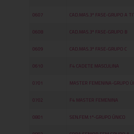
0607
CAD.MAS.3ª FASE-GRUPO A TI
0608
CAD.MAS.3ª FASE-GRUPO B
0609
CAD.MAS.3ª FASE-GRUPO C
0610
F4 CADETE MASCULINA
0701
MASTER FEMENINA-GRUPO Ú
0702
F4 MASTER FEMENINA
0801
SEN.FEM.1ª-GRUPO ÚNICO