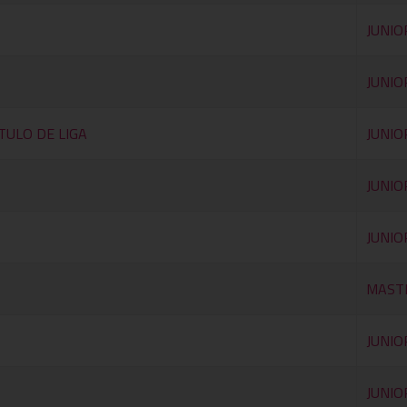
JUNIO
JUNIO
TULO DE LIGA
JUNIO
JUNIO
JUNIO
MAST
JUNIO
JUNIO