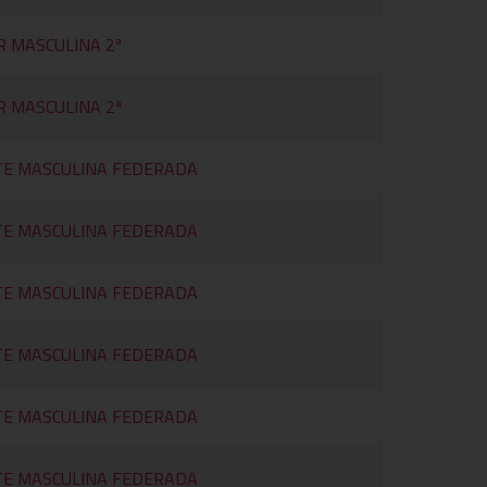
R MASCULINA 2ª
R MASCULINA 2ª
TE MASCULINA FEDERADA
TE MASCULINA FEDERADA
TE MASCULINA FEDERADA
TE MASCULINA FEDERADA
TE MASCULINA FEDERADA
TE MASCULINA FEDERADA