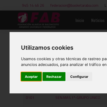
945 14 46 26
federacion@basketaraba.com
L
Inicio
Noticias
Utilizamos cookies
SELECCIONE UN GRUPO PARA V
Usamos cookies y otras técnicas de rastreo pa
anuncios adecuados, para analizar el tráfico e
Aceptar
Rechazar
Configurar
CÓDIGO
GRUPO
0101
SEN.MAS.1ª-GRUPO UNICO