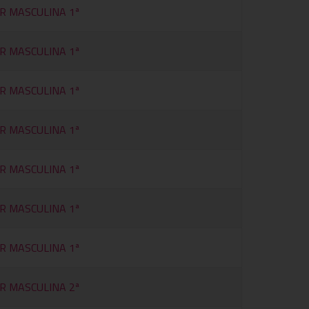
R MASCULINA 1ª
R MASCULINA 1ª
R MASCULINA 1ª
R MASCULINA 1ª
R MASCULINA 1ª
R MASCULINA 1ª
R MASCULINA 1ª
R MASCULINA 2ª