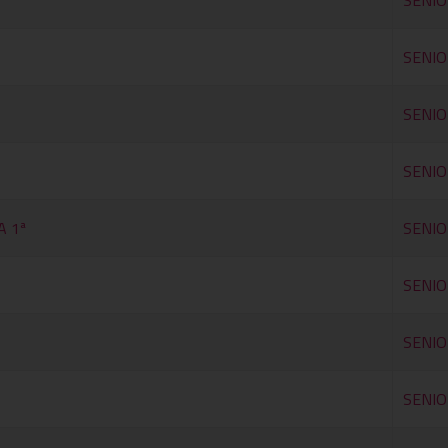
SENIO
SENIO
SENIO
SENIO
A 1ª
SENIO
SENIO
SENIO
SENIO