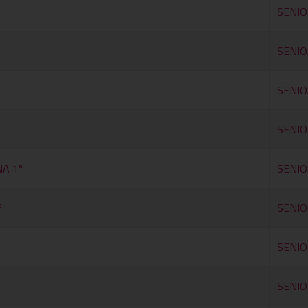
SENIO
SENIO
SENIO
SENIO
A 1ª
SENIO
ª
SENIO
SENIO
SENIO