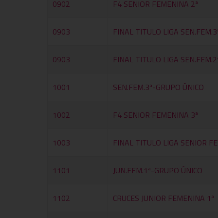
0902
F4 SENIOR FEMENINA 2ª
0903
FINAL TITULO LIGA SEN.FEM.3
0903
FINAL TITULO LIGA SEN.FEM.2
1001
SEN.FEM.3ª-GRUPO ÚNICO
1002
F4 SENIOR FEMENINA 3ª
1003
FINAL TITULO LIGA SENIOR FE
1101
JUN.FEM.1ª-GRUPO ÚNICO
1102
CRUCES JUNIOR FEMENINA 1ª