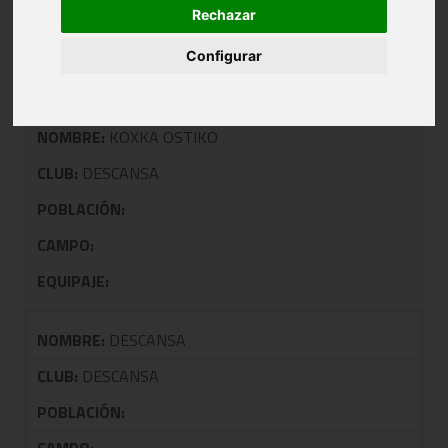
Rechazar
TALDEA: 0105 COPA SENIOR MAS GRUPO
D
Configurar
NOMBRE:
KOXKA OSTIKO
CLUB:
DESCANSA
POBLACIÓN:
CAMPO:
EQUIPAJE:
NOMBRE:
DESCANSA
CLUB:
DESCANSA
POBLACIÓN: