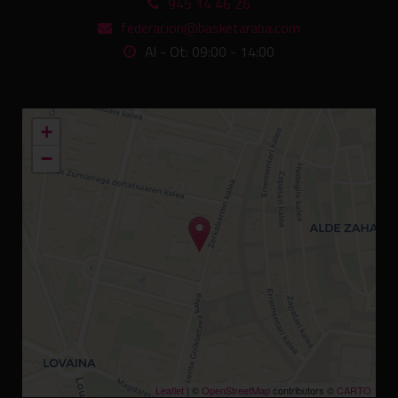
945 14 46 26
federacion@basketaraba.com
Al - Ot: 09:00 - 14:00
+
−
Leaflet
| ©
OpenStreetMap
contributors ©
CARTO