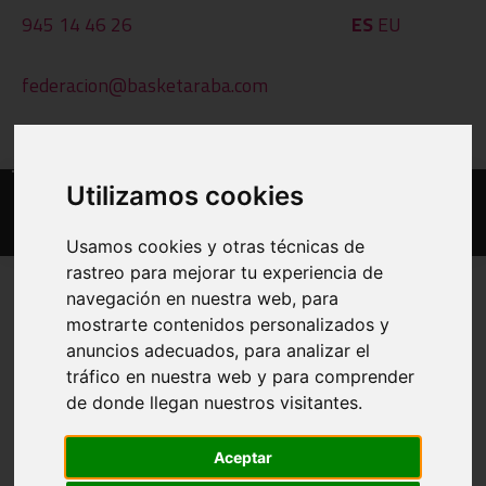
945 14 46 26
ES
EU
federacion@basketaraba.com
Al - Ot: 09:00 - 14:00
Utilizamos cookies
Usamos cookies y otras técnicas de
rastreo para mejorar tu experiencia de
navegación en nuestra web, para
mostrarte contenidos personalizados y
EGUTEGIAK ETA EMAITZAK
anuncios adecuados, para analizar el
tráfico en nuestra web y para comprender
INPRIMATU
de donde llegan nuestros visitantes.
BESTE TALDE BAT IKUSI
Aceptar