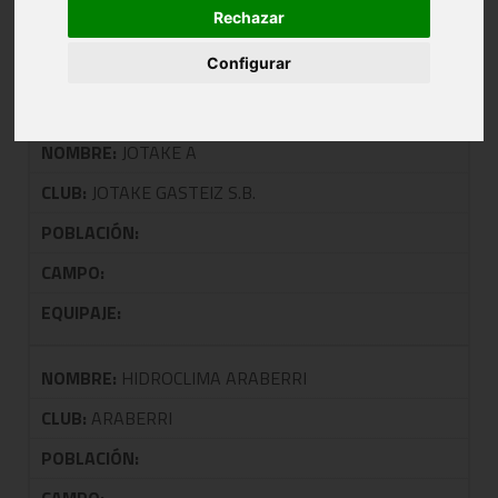
Rechazar
TALDEA: 0402 CRUCES JUNIOR
MASCULINA 1ª
Configurar
NOMBRE:
JOTAKE A
CLUB:
JOTAKE GASTEIZ S.B.
POBLACIÓN:
CAMPO:
EQUIPAJE:
NOMBRE:
HIDROCLIMA ARABERRI
CLUB:
ARABERRI
POBLACIÓN: