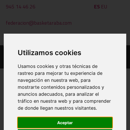
945 14 46 26
ES
EU
federacion@basketaraba.com
Al - Ot: 09:00 - 14:00
Utilizamos cookies
Usamos cookies y otras técnicas de
rastreo para mejorar tu experiencia de
navegación en nuestra web, para
mostrarte contenidos personalizados y
EGUTEGIAK ETA EMAITZAK
anuncios adecuados, para analizar el
tráfico en nuestra web y para comprender
INPRIMATU
de donde llegan nuestros visitantes.
BESTE TALDE BAT IKUSI
Aceptar