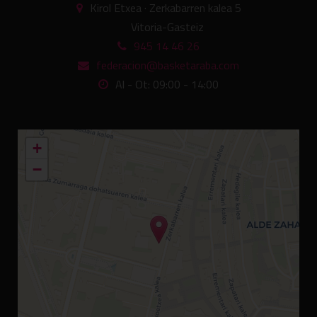
Kirol Etxea · Zerkabarren kalea 5
Vitoria-Gasteiz
945 14 46 26
federacion@basketaraba.com
Al - Ot: 09:00 - 14:00
+
−