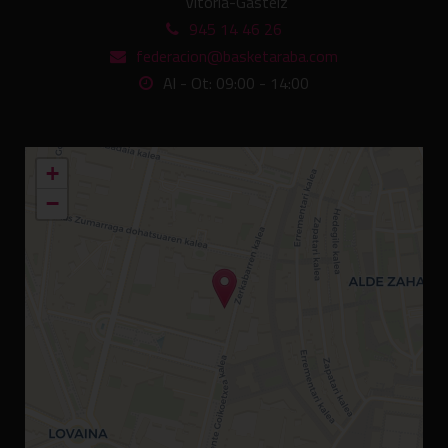
Vitoria-Gasteiz
945 14 46 26
federacion@basketaraba.com
Al - Ot: 09:00 - 14:00
+
−