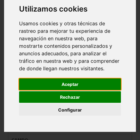
Utilizamos cookies
TALDEA: 0504 JUN.MAS.2ª-2ªFASE-
GRUPO TITULO DE LIGA
Usamos cookies y otras técnicas de
rastreo para mejorar tu experiencia de
navegación en nuestra web, para
NOMBRE:
AXA AMURRIO
mostrarte contenidos personalizados y
CLUB:
ZARAOBE
anuncios adecuados, para analizar el
tráfico en nuestra web y para comprender
POBLACIÓN:
de donde llegan nuestros visitantes.
CAMPO:
BAÑUETA
Aceptar
EQUIPAJE:
Rechazar
NOMBRE:
JOTAKE 09
Configurar
CLUB:
JOTAKE GASTEIZ S.B.
POBLACIÓN: