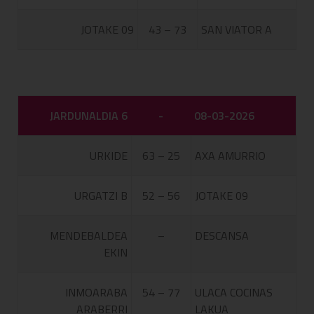
JOTAKE 09
43 – 73
SAN VIATOR A
JARDUNALDIA 6
-
08-03-2026
URKIDE
63 – 25
AXA AMURRIO
URGATZI B
52 – 56
JOTAKE 09
MENDEBALDEA
–
DESCANSA
EKIN
INMOARABA
54 – 77
ULACA COCINAS
ARABERRI
LAKUA