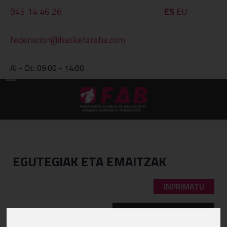
945 14 46 26
ES
EU
federacion@basketaraba.com
Al - Ot: 09:00 - 14:00
EGUTEGIAK ETA EMAITZAK
INPRIMATU
BESTE TALDE BAT IKUSI