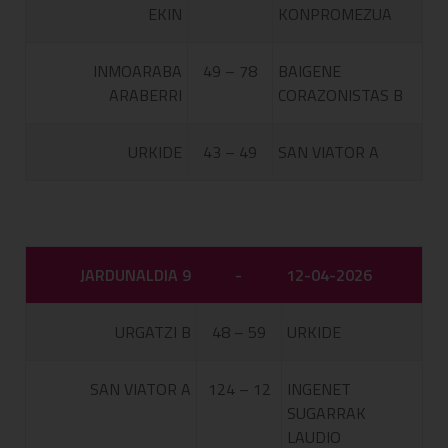
EKIN
KONPROMEZUA
INMOARABA
49 – 78
BAIGENE
ARABERRI
CORAZONISTAS B
URKIDE
43 – 49
SAN VIATOR A
JARDUNALDIA 9
-
12-04-2026
URGATZI B
48 – 59
URKIDE
SAN VIATOR A
124 – 12
INGENET
SUGARRAK
LAUDIO