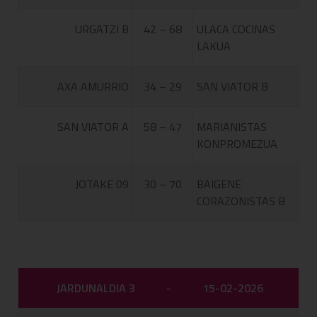
URGATZI B
42 – 68
ULACA COCINAS
LAKUA
AXA AMURRIO
34 – 29
SAN VIATOR B
SAN VIATOR A
58 – 47
MARIANISTAS
KONPROMEZUA
JOTAKE 09
30 – 70
BAIGENE
CORAZONISTAS B
JARDUNALDIA 3
-
15-02-2026