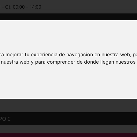
l - Ot: 09:00 - 14:00
Dokumentazioa
Teknifikazioa
FAB online
Entrenatzai
ra mejorar tu experiencia de navegación en nuestra web, p
n nuestra web y para comprender de donde llegan nuestros v
PO C