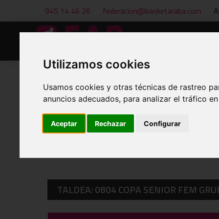
945 14 46 26
federacion@basketaraba.com
A
Hasiera
Berriak
Utilizamos cookies
Usamos cookies y otras técnicas de rastreo pa
anuncios adecuados, para analizar el tráfico e
EGUTEGIAK ETA EMAITZAK
Aceptar
Rechazar
Configurar
TALDEA: 0804 COPA SENIOR FEM GRU