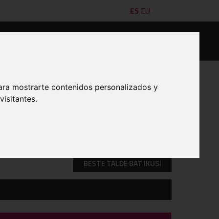
ES
EU
leak
Saskibaloilariak
Formazioa
Kontaktua
ara mostrarte contenidos personalizados y
isitantes.
INPRIMATU
BESTE TALDE BAT IKUSI