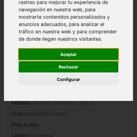
rastreo para mejorar tu experiencia de
TALDEA: 1201 JUN.FEM.2ª-GRUPO A
navegación en nuestra web, para
mostrarte contenidos personalizados y
anuncios adecuados, para analizar el
tráfico en nuestra web y para comprender
NOMBRE:
BAIGENE CORAZONISTAS -
de donde llegan nuestros visitantes.
MENDEBALDEA HEZI
CLUB:
CORAZONISTAS
Aceptar
POBLACIÓN:
VITORIA
Rechazar
CAMPO:
CORAZONISTAS
Configurar
EQUIPAJE:
NOMBRE:
ARKUPE SUGARRAK LAUDIO
CLUB:
SUGARRAK LAUDIO
POBLACIÓN:
CAMPO:
LA GRANJA