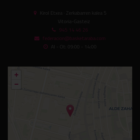
Kirol Etxea · Zerkabarren kalea 5
Vitoria-Gasteiz
945 14 46 26
federacion@basketaraba.com
Al - Ot: 09:00 - 14:00
+
−