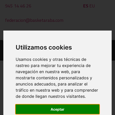
945 14 46 26
ES
EU
federacion@basketaraba.com
Al - Ot: 09:00 - 14:00
Utilizamos cookies
Usamos cookies y otras técnicas de
rastreo para mejorar tu experiencia de
navegación en nuestra web, para
mostrarte contenidos personalizados y
EGUTEGIAK ETA EMAITZAK
anuncios adecuados, para analizar el
tráfico en nuestra web y para comprender
INPRIMATU
de donde llegan nuestros visitantes.
BESTE TALDE BAT IKUSI
Aceptar