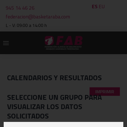
ES
EU
945 14 46 26
federacion@basketaraba.com
L - V: 09:00 a 14:00 h
CALENDARIOS Y RESULTADOS
IMPRIMIR
SELECCIONE UN GRUPO PARA
VISUALIZAR LOS DATOS
SOLICITADOS