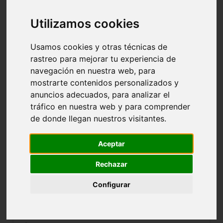
Utilizamos cookies
CÓDIGO:
0101
Usamos cookies y otras técnicas de
GRUPO:
SEN.MAS.1ª-GRUPO UNICO
rastreo para mejorar tu experiencia de
CATEGORÍA:
SENIOR MASCULINA 1ª
navegación en nuestra web, para
mostrarte contenidos personalizados y
anuncios adecuados, para analizar el
CÓDIGO:
0102
tráfico en nuestra web y para comprender
GRUPO:
COPA SENIOR MAS GRUPO A
de donde llegan nuestros visitantes.
CATEGORÍA:
SENIOR MASCULINA 1ª
Aceptar
CÓDIGO:
0103
Rechazar
GRUPO:
COPA SENIOR MAS GRUPO B
Configurar
CATEGORÍA:
SENIOR MASCULINA 1ª